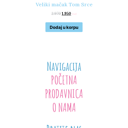
Veliki mačak Tom Srce
2.970
1.950
rsd
Dodaj u korpu
Navigacija
POČETNA
PRODAVNICA
O NAMA