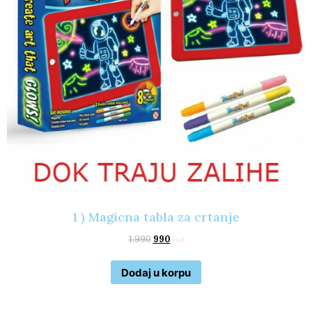
1 ) Magicna tabla za crtanje
1.990
990
rsd
Dodaj u korpu