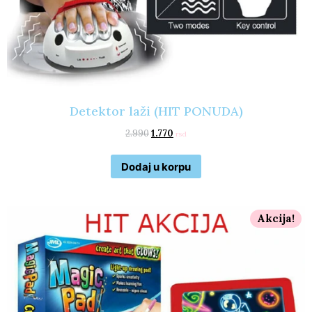
Detektor laži (HIT PONUDA)
2.990
1.770
rsd
Dodaj u korpu
Akcija!