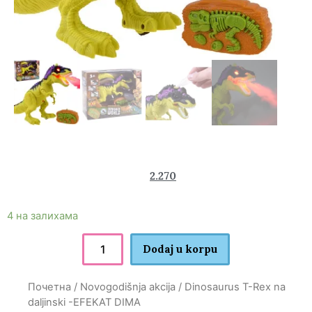
3.780
2.270
rsd
4 на залихама
Dodaj u korpu
Почетна
/
Novogodišnja akcija
/ Dinosaurus T-Rex na
daljinski -EFEKAT DIMA