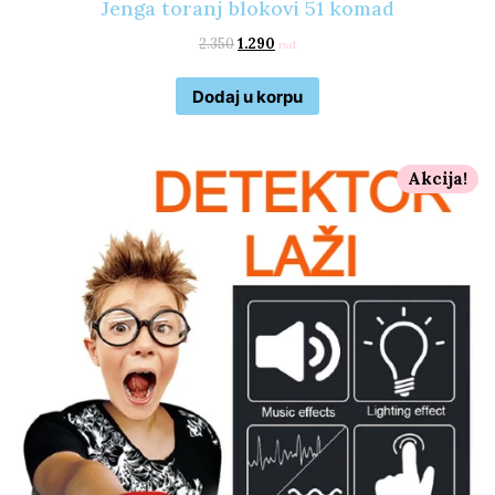
Jenga toranj blokovi 51 komad
2.350
1.290
rsd
Dodaj u korpu
Akcija!