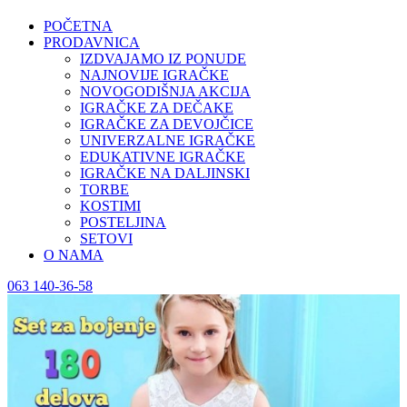
POČETNA
PRODAVNICA
IZDVAJAMO IZ PONUDE
NAJNOVIJE IGRAČKE
NOVOGODIŠNJA AKCIJA
IGRAČKE ZA DEČAKE
IGRAČKE ZA DEVOJČICE
UNIVERZALNE IGRAČKE
EDUKATIVNE IGRAČKE
IGRAČKE NA DALJINSKI
TORBE
KOSTIMI
POSTELJINA
SETOVI
O NAMA
063 140-36-58