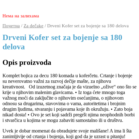
3.890
2.290
rsd
Нема на залихама
Почетна
/
Za dečake
/ Drveni Kofer set za bojenje sa 180 delova
Drveni Kofer set za bojenje sa 180
delova
Opis proizvoda
Komplet bojica za decu 180 komada u koferčetu. Crtanje i bojenje
su neverovatno važni za razvoj dečije mašte, za njihovu
kreativnost. Od izuzetnog značaja je da vizuelno „ožive“ ono što se
krije u njihovim malenim glavicama. • Iz toga ćete mnogo toga
važnog moći da zaključite o njihovim osećanjima, o njihovom
odnosu sa drugarima, stavovima o vama, autoritetima i brojnim
drugim ljudima, stvaranju i pojavama koje ih okružuju. • Zato boja
nikad dosta! • Ovo je set koji sadrži pregršt njima neophodnih borbi
i stvarčica u kojima se mogu zabaviti samostalno ili u društvu.
Uvek je dobar momenat da obradujete svoje mališane! A ima li šta
zanimljivije od crtanja i bojenja, koji god da je uzrast u pitanju!