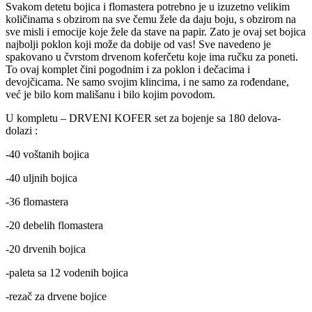
Svakom detetu bojica i flomastera potrebno je u izuzetno velikim
količinama s obzirom na sve čemu žele da daju boju, s obzirom na
sve misli i emocije koje žele da stave na papir. Zato je ovaj set bojica
najbolji poklon koji može da dobije od vas! Sve navedeno je
spakovano u čvrstom drvenom koferčetu koje ima ručku za poneti.
To ovaj komplet čini pogodnim i za poklon i dečacima i
devojčicama. Ne samo svojim klincima, i ne samo za rođendane,
već je bilo kom mališanu i bilo kojim povodom.
U kompletu – DRVENI KOFER set za bojenje sa 180 delova-
dolazi :
-40 voštanih bojica
-40 uljnih bojica
-36 flomastera
-20 debelih flomastera
-20 drvenih bojica
-paleta sa 12 vodenih bojica
-rezač za drvene bojice