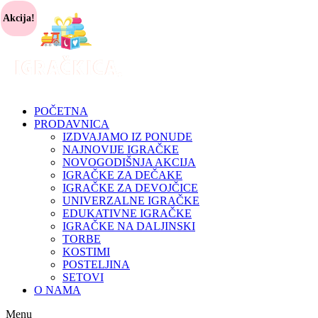
Akcija!
POČETNA
PRODAVNICA
IZDVAJAMO IZ PONUDE
NAJNOVIJE IGRAČKE
NOVOGODIŠNJA AKCIJA
IGRAČKE ZA DEČAKE
IGRAČKE ZA DEVOJČICE
UNIVERZALNE IGRAČKE
EDUKATIVNE IGRAČKE
IGRAČKE NA DALJINSKI
TORBE
KOSTIMI
POSTELJINA
SETOVI
O NAMA
Menu