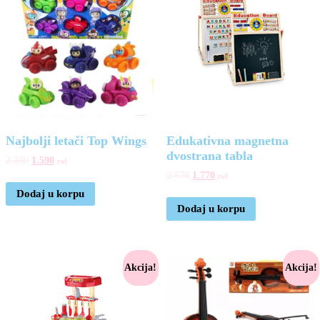
Najbolji letači Top Wings
Edukativna magnetna
dvostrana tabla
2.100
1.590
rsd
2.570
1.770
rsd
Dodaj u korpu
Dodaj u korpu
Akcija!
Akcija!