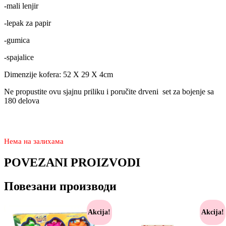
-mali lenjir
-lepak za papir
-gumica
-spajalice
Dimenzije kofera: 52 X 29 X 4cm
Ne propustite ovu sjajnu priliku i poručite drveni set za bojenje sa
180 delova
3.890
2.290
rsd
Нема на залихама
POVEZANI PROIZVODI
Повезани производи
Akcija!
Akcija!