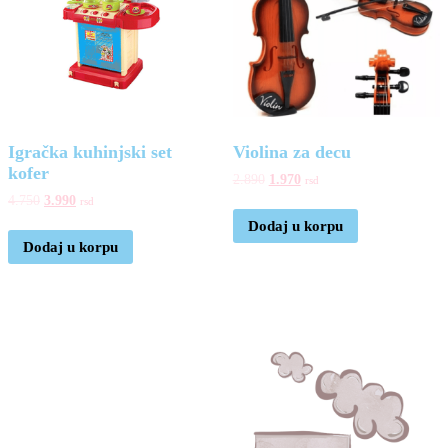
Igračka kuhinjski set
Violina za decu
kofer
2.890
1.970
rsd
4.750
3.990
rsd
Dodaj u korpu
Dodaj u korpu