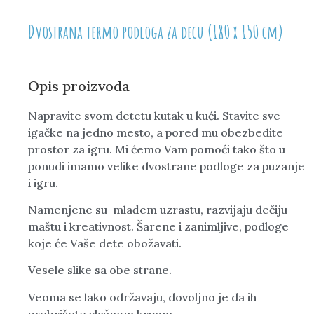
Dvostrana termo podloga za decu (180 x 150 cm)
Opis proizvoda
Napravite svom detetu kutak u kući. Stavite sve
igačke na jedno mesto, a pored mu obezbedite
prostor za igru. Mi ćemo Vam pomoći tako što u
ponudi imamo velike dvostrane podloge za puzanje
i igru.
Namenjene su mlađem uzrastu, razvijaju dečiju
maštu i kreativnost. Šarene i zanimljive, podloge
koje će Vaše dete obožavati.
Vesele slike sa obe strane.
Veoma se lako održavaju, dovoljno je da ih
prebrišete vlažnom krpom.