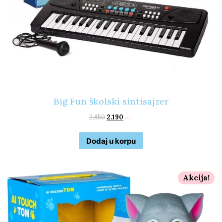
Big Fun školski sintisajzer
2.850
2.190
rsd
Dodaj u korpu
Akcija!