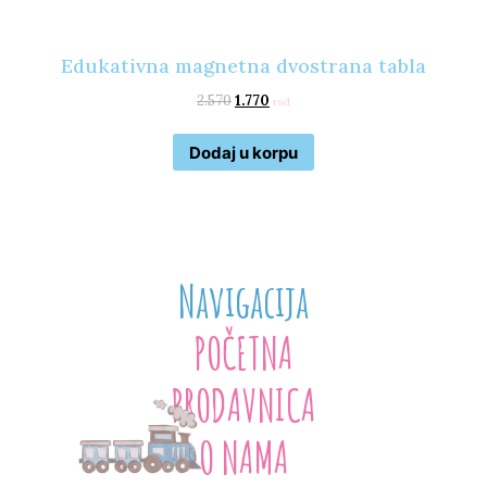
Edukativna magnetna dvostrana tabla
2.570
1.770
rsd
Dodaj u korpu
Navigacija
POČETNA
PRODAVNICA
O NAMA