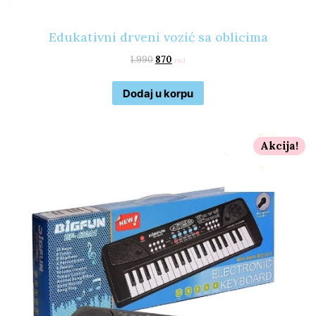
Edukativni drveni vozić sa oblicima
1.990
870
rsd
Dodaj u korpu
Akcija!