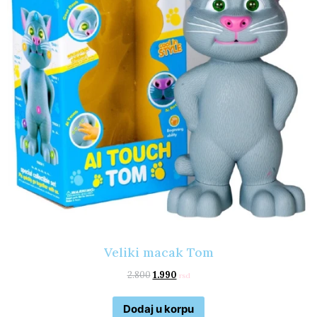
Veliki macak Tom
2.800
1.990
rsd
Dodaj u korpu