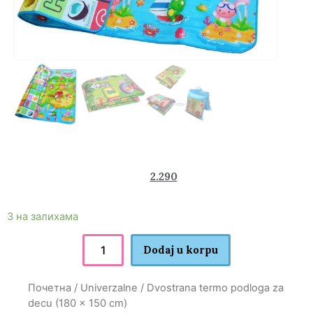
2.980
2.290
rsd
3 на залихама
Dodaj u korpu
Почетна
/
Univerzalne
/ Dvostrana termo podloga za
decu (180 x 150 cm)