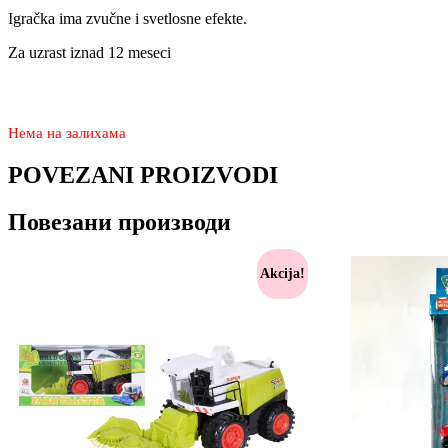
Igračka ima zvučne i svetlosne efekte.
Za uzrast iznad 12 meseci
2.350
1.570
rsd
Нема на залихама
POVEZANI PROIZVODI
Повезани производи
Akcija!