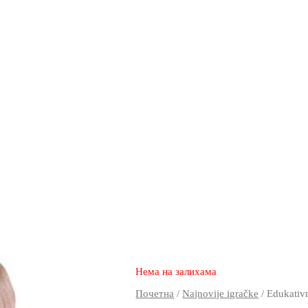
2.350
1.570
rsd
Нема на залихама
Почетна
/
Najnovije igračke
/ Edukativn