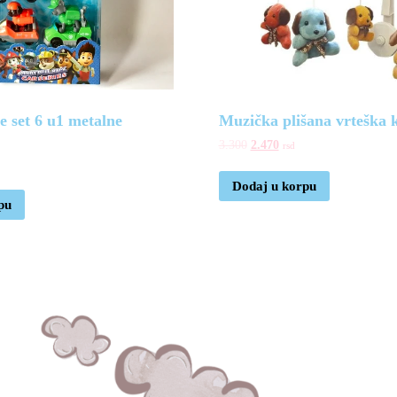
e set 6 u1 metalne
Muzička plišana vrteška 
3.300
2.470
rsd
Dodaj u korpu
pu