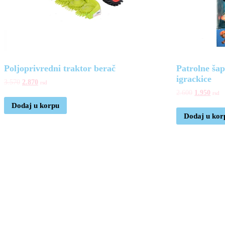
Poljoprivredni traktor berač
Patrolne šap
igrackice
3.570
2.870
rsd
2.600
1.950
rsd
Dodaj u korpu
Dodaj u kor