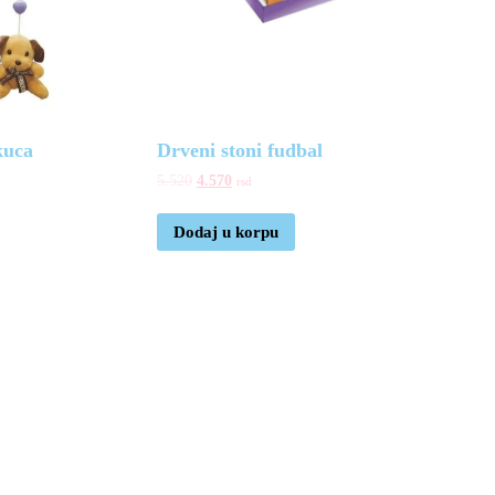
kuca
Drveni stoni fudbal
5.520
4.570
rsd
Dodaj u korpu