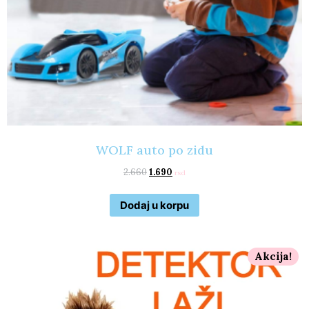
WOLF auto po zidu
2.660
1.690
rsd
Dodaj u korpu
Akcija!