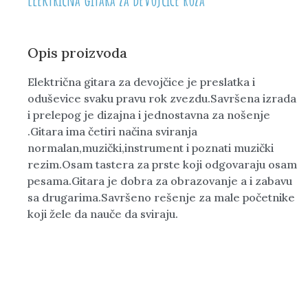
Opis proizvoda
Električna gitara za devojčice je preslatka i
oduševice svaku pravu rok zvezdu.Savršena izrada
i prelepog je dizajna i jednostavna za nošenje
.Gitara ima četiri načina sviranja
normalan,muzički,instrument i poznati muzički
rezim.Osam tastera za prste koji odgovaraju osam
pesama.Gitara je dobra za obrazovanje a i zabavu
sa drugarima.Savršeno rešenje za male početnike
koji žele da nauče da sviraju.