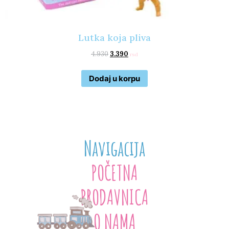
Lutka koja pliva
4.930
3.390
rsd
Dodaj u korpu
Navigacija
POČETNA
PRODAVNICA
O NAMA