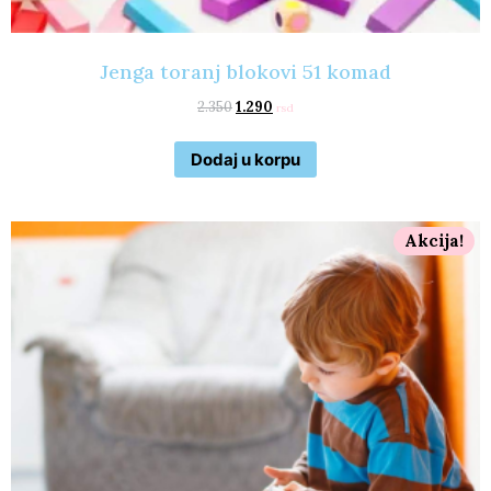
Jenga toranj blokovi 51 komad
2.350
1.290
rsd
Dodaj u korpu
Akcija!