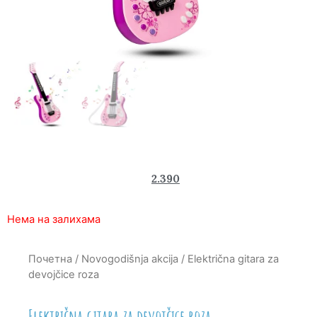
3.770
2.390
rsd
Нема на залихама
Почетна
/
Novogodišnja akcija
/ Električna gitara za
devojčice roza
Električna gitara za devojčice roza