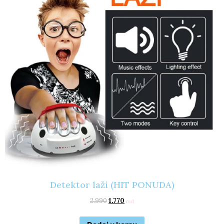
Detektor laži (HIT PONUDA)
2.990
1.770
rsd