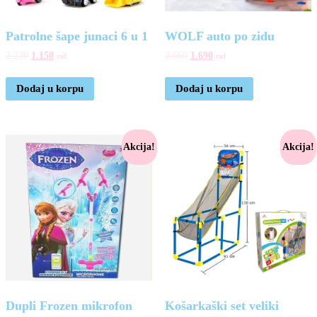
Patrolne šape junaci 6 u 1
WOLF auto po zidu
2.230
1.150
2.660
1.690
rsd
rsd
Dodaj u korpu
Dodaj u korpu
Akcija!
Akcija!
Dupli Frozen mikrofon
Košarkaški set veliki