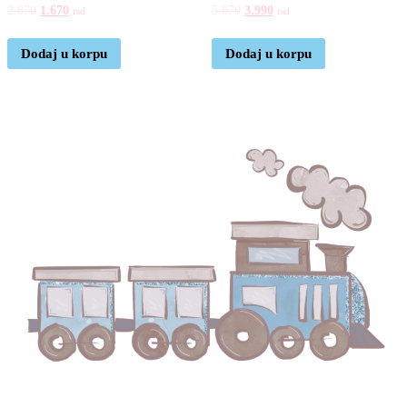
2.870
1.670
5.870
3.990
rsd
rsd
Dodaj u korpu
Dodaj u korpu