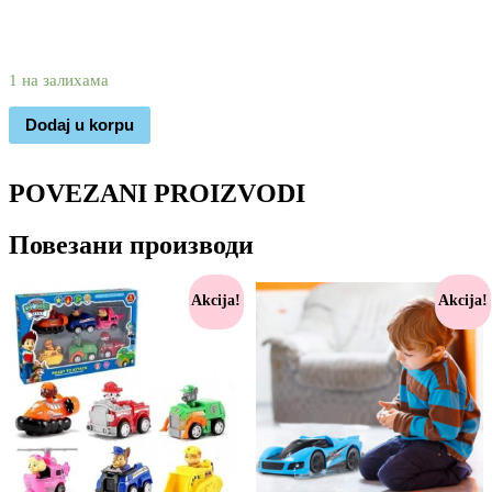
4.930
3.390
rsd
1 на залихама
Dodaj u korpu
POVEZANI PROIZVODI
Повезани производи
Akcija!
Akcija!