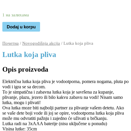
4.930
3.390
rsd
1 на залихама
Dodaj u korpu
Почетна
/
Novogodišnja akcija
/ Lutka koja pliva
Lutka koja pliva
Opis proizvoda
Električna lutka koja pliva je vodootporna, pomera nogama, pluta po
vodi i igra se sa decom.
To je simpatična i zabavna lutka koja je savršena za kupanje,
plivanje, plazu, jezero ili bilo kakvu zabavu na vodi! Nisam samo
lutka, mogu i plivati!
Ova lutka moze biti najbolji partner za plivanje vašem detetu. Ako
se vaše dete boji vode ili joj se opire, vodootporna lutka koja pliva
može mu odvratiti pažnju i zajedno će uživati u brčkanju.
Lutka radi na 3xAAA baterije (nisu uključene u ponudu)
Visina lutke: 35cm