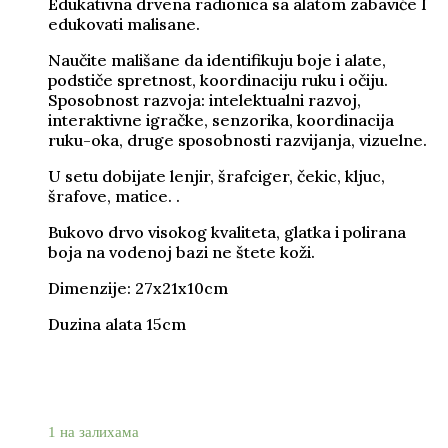
Edukativna drvena radionica sa alatom zabaviće I
edukovati malisane.
Naučite mališane da identifikuju boje i alate,
podstiče spretnost, koordinaciju ruku i očiju.
Sposobnost razvoja: intelektualni razvoj,
interaktivne igračke, senzorika, koordinacija
ruku-oka, druge sposobnosti razvijanja, vizuelne.
U setu dobijate lenjir, šrafciger, čekic, kljuc,
šrafove, matice. .
Bukovo drvo visokog kvaliteta, glatka i polirana
boja na vodenoj bazi ne štete koži.
Dimenzije: 27x21x10cm
Duzina alata 15cm
2.780
1.980
rsd
1 на залихама