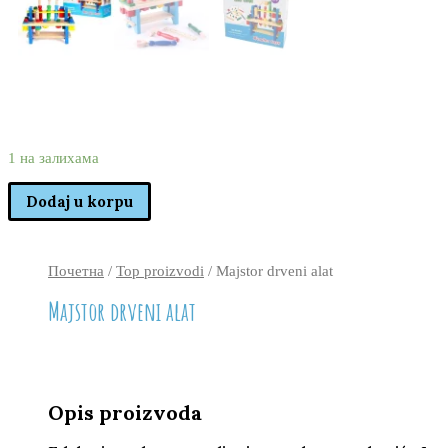
2.780
1.980
rsd
1 на залихама
Dodaj u korpu
Почетна
/
Top proizvodi
/ Majstor drveni alat
Majstor drveni alat
Opis proizvoda