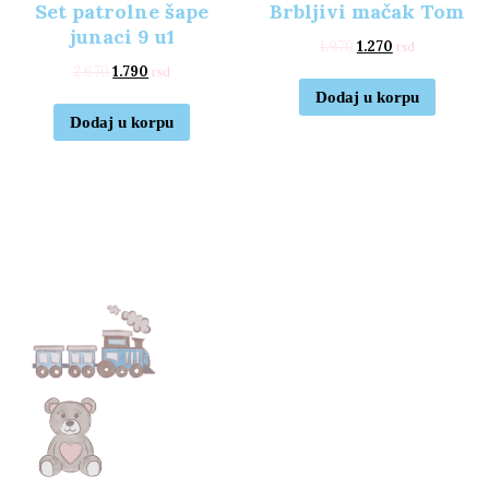
Set patrolne šape
Brbljivi mačak Tom
junaci 9 u1
1.970
1.270
rsd
2.670
1.790
rsd
Dodaj u korpu
Dodaj u korpu