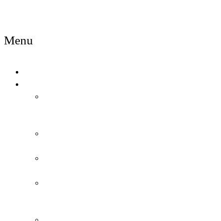
NAMA
Menu
POČETNA
PRODAVNICA
IZDVAJAMO
IZ
PONUDE
NAJNOVIJE
IGRAČKE
NOVOGODIŠNJA
AKCIJA
IGRAČKE
ZA
DEČAKE
IGRAČKE