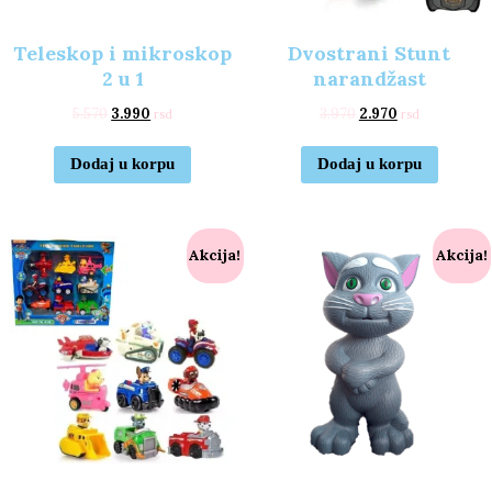
Teleskop i mikroskop
Dvostrani Stunt
2 u 1
narandžast
5.570
3.990
3.970
2.970
rsd
rsd
Dodaj u korpu
Dodaj u korpu
Akcija!
Akcija!