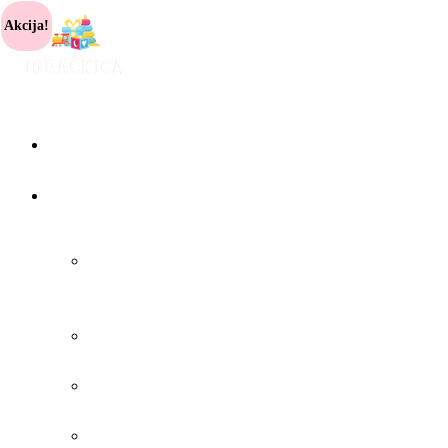
Akcija!
POČETNA
PRODAVNICA
IZDVAJAMO
IZ
PONUDE
NAJNOVIJE
IGRAČKE
NOVOGODIŠNJA
AKCIJA
IGRAČKE