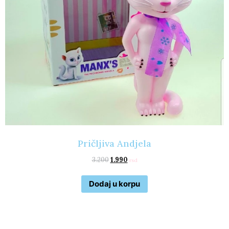
Pričljiva Andjela
3.200
1.990
rsd
Dodaj u korpu