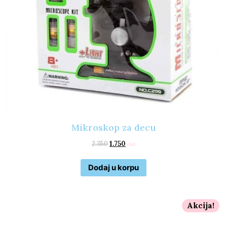
Mikroskop za decu
2.350
1.750
rsd
Dodaj u korpu
Akcija!