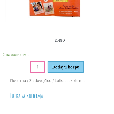
3.890
2.490
rsd
2 на залихама
Dodaj u korpu
Почетна
/
Za devojčice
/ Lutka sa kolicima
Lutka sa kolicima