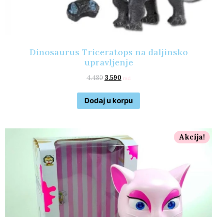
Dinosaurus Triceratops na daljinsko
upravljenje
4.480
3.590
rsd
Dodaj u korpu
Akcija!