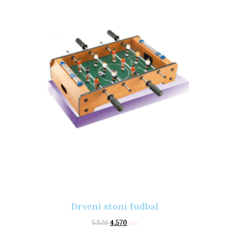
Drveni stoni fudbal
5.520
4.570
rsd