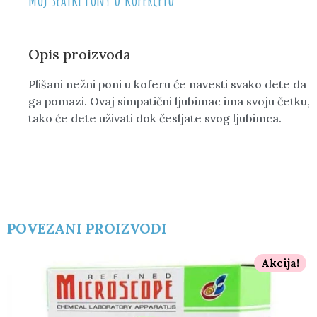
Opis proizvoda
Plišani nežni poni u koferu će navesti svako dete da
ga pomazi. Ovaj simpatični ljubimac ima svoju četku,
tako će dete uživati dok česljate svog ljubimca.
POVEZANI PROIZVODI
Akcija!