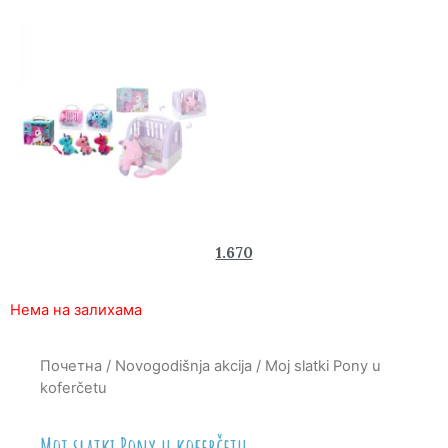
2.450
1.670
rsd
Нема на залихама
Почетна
/
Novogodišnja akcija
/ Moj slatki Pony u
koferčetu
Moj slatki Pony u koferčetu