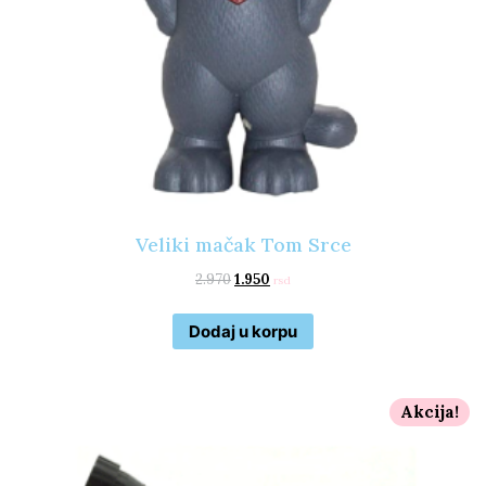
Veliki mačak Tom Srce
2.970
1.950
rsd
Dodaj u korpu
Akcija!