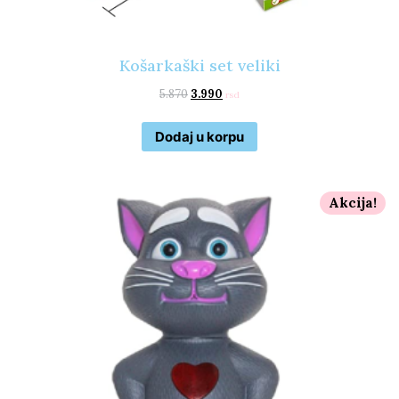
Košarkaški set veliki
5.870
3.990
rsd
Dodaj u korpu
Akcija!