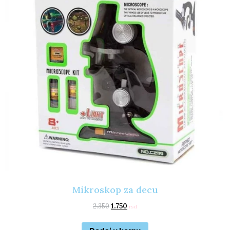
Mikroskop za decu
2.350
1.750
rsd