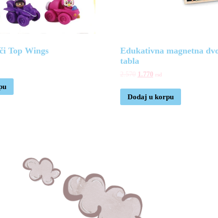
ači Top Wings
Edukativna magnetna dvo
tabla
2.570
1.770
rsd
pu
Dodaj u korpu