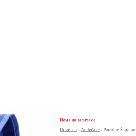
1.990
1.390
rsd
Нема на залихама
Почетна
/
Za dečake
/ Patrolne Šape ra