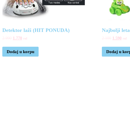
Detektor laži (HIT PONUDA)
Najbolji let
2.990
1.770
2.100
1.590
rsd
rsd
Dodaj u korpu
Dodaj u kor