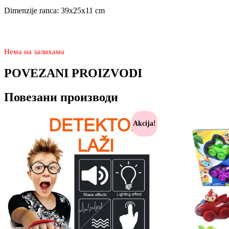
Dimenzije ranca: 39x25x11 cm
1.990
1.390
rsd
Нема на залихама
POVEZANI PROIZVODI
Повезани производи
Akcija!