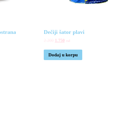
strana
Dečiji šator plavi
2.200
1.750
rsd
Dodaj u korpu