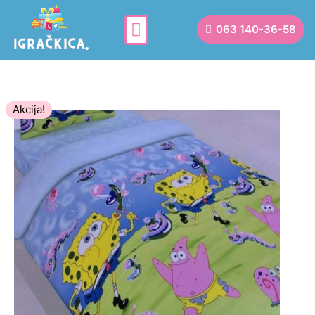
063 140-36-58
Akcija!