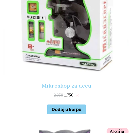
Mikroskop za decu
2.350
1.750
rsd
Dodaj u korpu
Akcija!