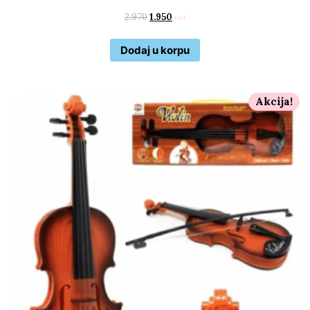
2.970
1.950
rsd
Dodaj u korpu
Akcija!