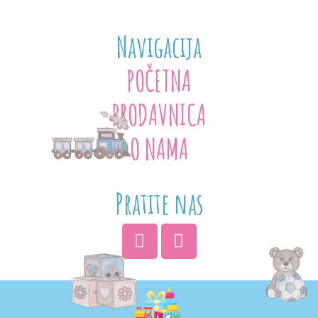
Navigacija
POČETNA
PRODAVNICA
O NAMA
Pratite nas