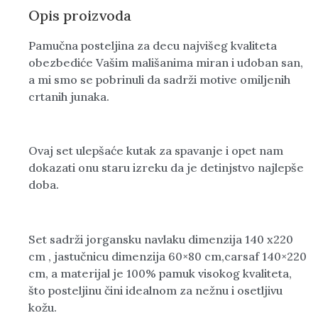
Opis proizvoda
Pamučna posteljina za decu najvišeg kvaliteta
obezbediće Vašim mališanima miran i udoban san,
a mi smo se pobrinuli da sadrži motive omiljenih
crtanih junaka.
Ovaj set ulepšaće kutak za spavanje i opet nam
dokazati onu staru izreku da je detinjstvo najlepše
doba.
Set sadrži jorgansku navlaku dimenzija 140 x220
cm , jastučnicu dimenzija 60×80 cm,carsaf 140×220
cm, a materijal je 100% pamuk visokog kvaliteta,
što posteljinu čini idealnom za nežnu i osetljivu
kožu.