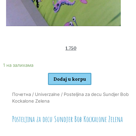
2.570
1.750
rsd
1 на залихама
Dodaj u korpu
Почетна
/
Univerzalne
/ Posteljina za decu Sundjer Bob
Kockalone Zelena
Posteljina za decu Sundjer Bob Kockalone Zelena