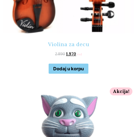
Violina za decu
2.890
1.970
rsd
Dodaj u korpu
Akcija!