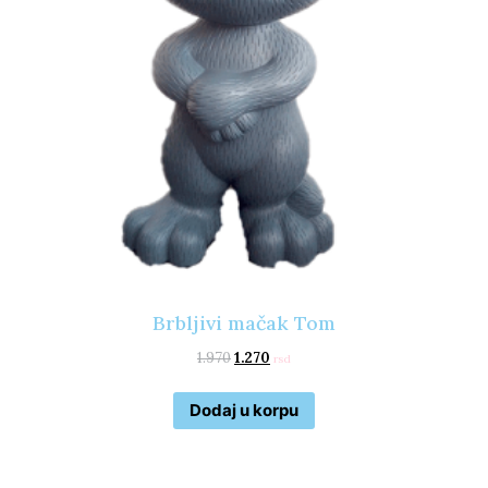
Brbljivi mačak Tom
1.970
1.270
rsd
Dodaj u korpu