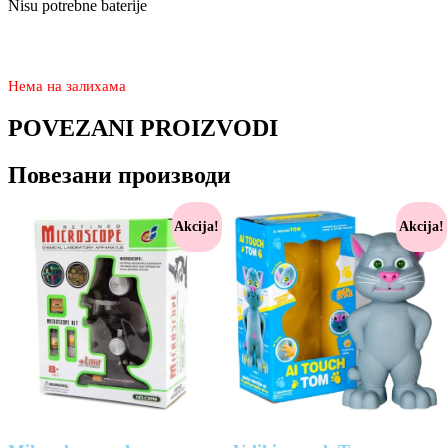
Nisu potrebne baterije
1.770
990
rsd
Нема на залихама
POVEZANI PROIZVODI
Повезани производи
Akcija!
Akcija!