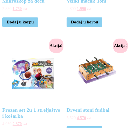
Mikroskop za decu
Veliki macak Tom
2.350
1.750
2.800
1.990
rsd
rsd
Dodaj u korpu
Dodaj u korpu
Akcija!
Akcija!
Frozen set 2u 1 streljaštvo
Drveni stoni fudbal
i košarka
5.520
4.570
rsd
4.030
2.370
rsd