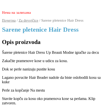
1.770
990
rsd
Нема на залихама
Почетна
/
Za devojčice
/ Sarene pletenice Hair Dress
Sarene pletenice Hair Dress
Opis proizvoda
Šarene pletenice Hair Dress Up Beauti Modne igračke za decu
Zakačite pramenove kose u udicu za kosu.
Dok se perle nanizaju pustite kosu
Lagano povucite Hair Beader nadole da biste oslobodili kosu sa
kuke
Perle za kopčanje Na mestu
Stavite kopču za kosu oko pramenova kose sa perlama. Klip
zatvoren.