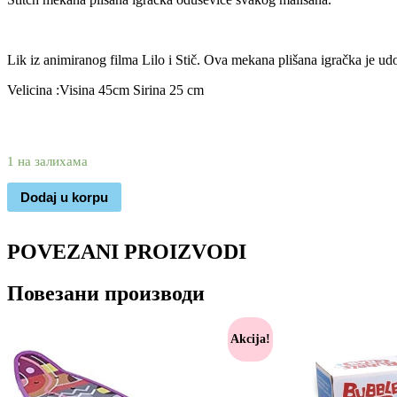
Lik iz animiranog filma Lilo i Stič. Ova mekana plišana igračka je udo
Velicina :Visina 45cm Sirina 25 cm
2.950
1.990
rsd
1 на залихама
Dodaj u korpu
POVEZANI PROIZVODI
Повезани производи
Akcija!