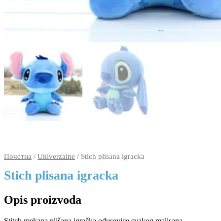
Почетна
/
Univerzalne
/ Stich plisana igracka
Stich plisana igracka
Opis proizvoda
Stitch mekana plišana igračka odusevice svakog malisana.