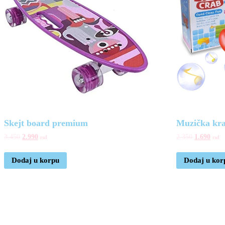
Skejt board premium
Muzička kra
3.450
2.990
2.350
1.690
rsd
rsd
Dodaj u korpu
Dodaj u kor