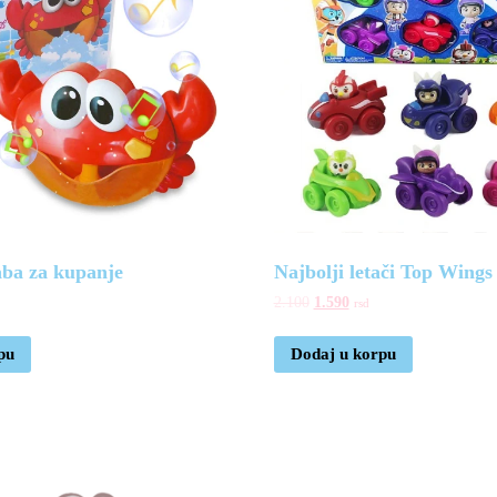
ba za kupanje
Najbolji letači Top Wings
2.100
1.590
rsd
pu
Dodaj u korpu