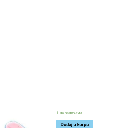
2.950
1.990
rsd
1 на залихама
Dodaj u korpu