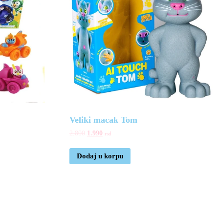
Veliki macak Tom
2.800
1.990
rsd
Dodaj u korpu