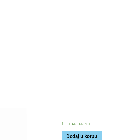
2.290
1.590
rsd
1 на залихама
Dodaj u korpu