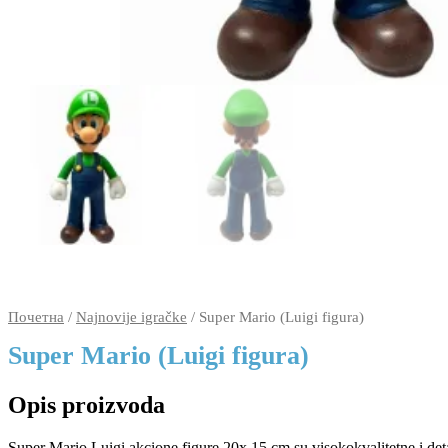
Почетна
/
Najnovije igračke
/ Super Mario (Luigi figura)
Super Mario (Luigi figura)
Opis proizvoda
Super Mario Luigi akcione figure 20x 15 cm su visokokvalitetne i deta