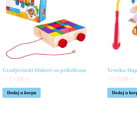
Gradjevinski blokovi sa prikolicom
Vrteška Ha
2.550
1.570
4.970
3.790
rsd
rsd
Dodaj u korpu
Dodaj u kor