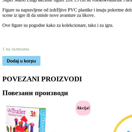
Figure su napravljene od izdržljive PVC plastike i imaju pokretne del
scene iz igre ili da smisle nove avanture za likove.
Ove figure su pogodne kako za kolekcionare, tako i za igru.
2.290
1.590
rsd
1 на залихама
Dodaj u korpu
POVEZANI PROIZVODI
Повезани производи
Akcija!