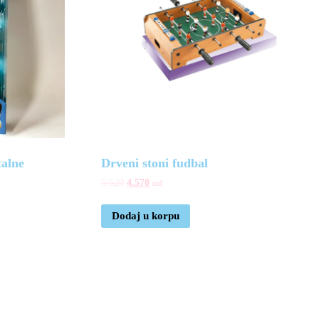
talne
Drveni stoni fudbal
5.520
4.570
rsd
Dodaj u korpu