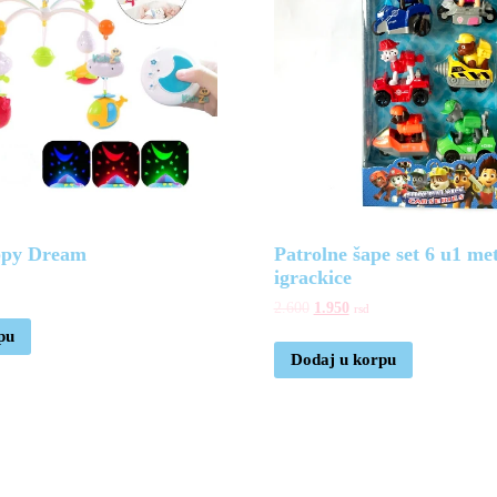
ppy Dream
Patrolne šape set 6 u1 me
igrackice
2.600
1.950
rsd
pu
Dodaj u korpu