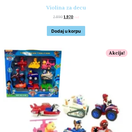
Violina za decu
2.890
1.970
rsd
Dodaj u korpu
Akcija!