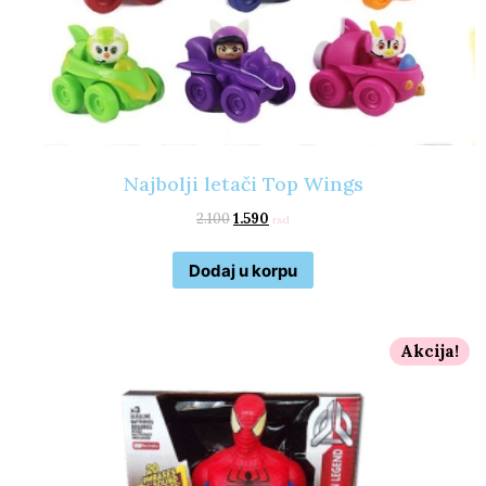
Najbolji letači Top Wings
2.100
1.590
rsd
Dodaj u korpu
Akcija!