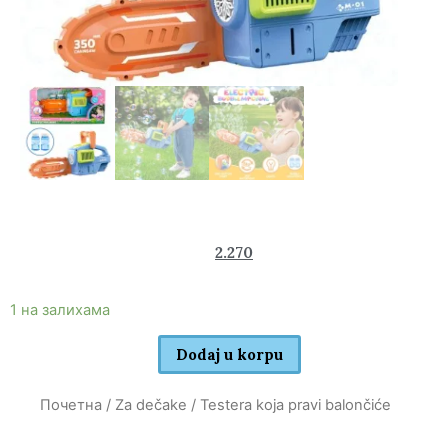
3.780
2.270
rsd
1 на залихама
Dodaj u korpu
Почетна
/
Za dečake
/ Testera koja pravi balončiće