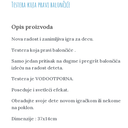
Testera koja pravi balončiće
Opis proizvoda
Nova radost i zanimljiva igra za decu.
Testera koja pravi balončiće .
Samo jedan pritisak na dugme i pregršt balončića
izleću na radost deteta.
Testera je VODOOTPORNA.
Poseduje i svetleći efekat.
Obradujte svoje dete novom igračkom ili nekome
na poklon.
Dimenzije : 37x14cm