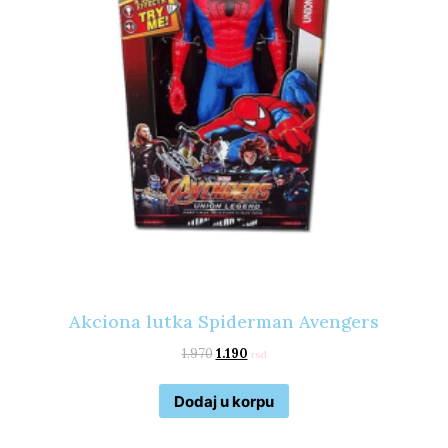
Akciona lutka Spiderman Avengers
1.970
1.190
rsd
Dodaj u korpu