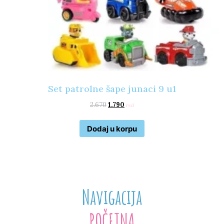
Set patrolne šape junaci 9 u1
2.670
1.790
rsd
Dodaj u korpu
Navigacija
POČETNA