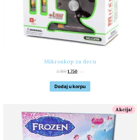
Mikroskop za decu
2.350
1.750
rsd
Dodaj u korpu
Akcija!