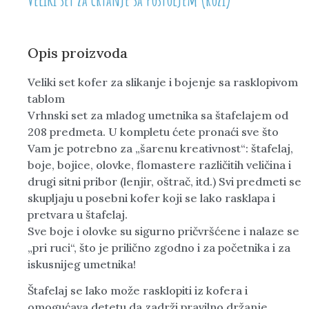
Opis proizvoda
Veliki set kofer za slikanje i bojenje sa rasklopivom
tablom
Vrhnski set za mladog umetnika sa štafelajem od
208 predmeta. U kompletu ćete pronaći sve što
Vam je potrebno za „šarenu kreativnost“: štafelaj,
boje, bojice, olovke, flomastere različitih veličina i
drugi sitni pribor (lenjir, oštrač, itd.) Svi predmeti se
skupljaju u posebni kofer koji se lako rasklapa i
pretvara u štafelaj.
Sve boje i olovke su sigurno pričvršćene i nalaze se
„pri ruci“, što je prilično zgodno i za početnika i za
iskusnijeg umetnika!
Štafelaj se lako može rasklopiti iz kofera i
omogućava detetu da zadrži pravilno držanje