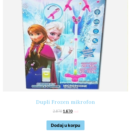
Dupli Frozen mikrofon
2.870
1.670
rsd
Dodaj u korpu