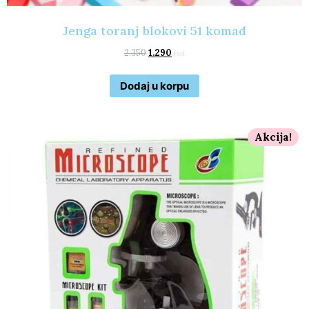
Jenga toranj blokovi 51 komad
2.350
1.290
rsd
Dodaj u korpu
Akcija!