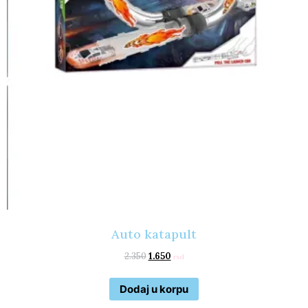
Auto katapult
2.350
1.650
rsd
Dodaj u korpu