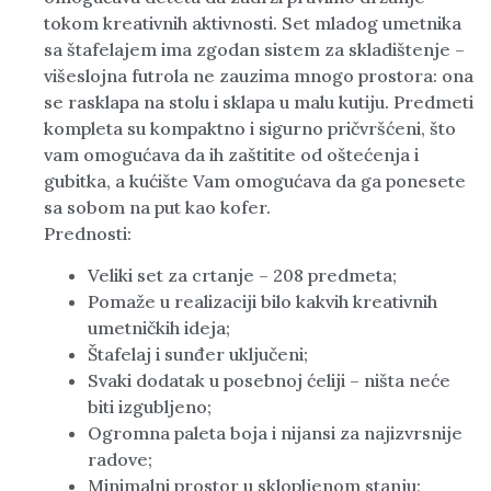
tokom kreativnih aktivnosti. Set mladog umetnika
sa štafelajem ima zgodan sistem za skladištenje –
višeslojna futrola ne zauzima mnogo prostora: ona
se rasklapa na stolu i sklapa u malu kutiju. Predmeti
kompleta su kompaktno i sigurno pričvršćeni, što
vam omogućava da ih zaštitite od oštećenja i
gubitka, a kućište Vam omogućava da ga ponesete
sa sobom na put kao kofer.
Prednosti:
Veliki set za crtanje – 208 predmeta;
Pomaže u realizaciji bilo kakvih kreativnih
umetničkih ideja;
Štafelaj i sunđer uključeni;
Svaki dodatak u posebnoj ćeliji – ništa neće
biti izgubljeno;
Ogromna paleta boja i nijansi za najizvrsnije
radove;
Minimalni prostor u sklopljenom stanju;