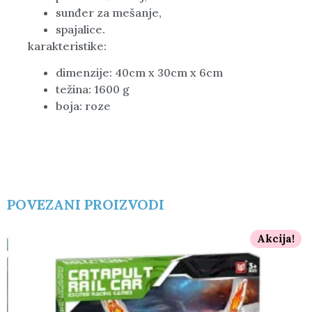
sunđer za mešanje,
spajalice.
karakteristike:
dimenzije: 40cm x 30cm x 6cm
težina: 1600 g
boja: roze
POVEZANI PROIZVODI
Akcija!