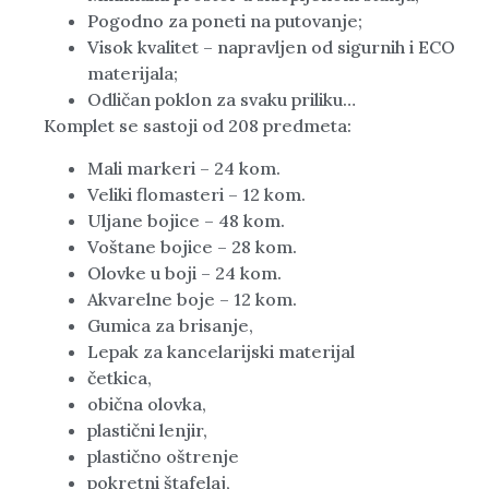
Pogodno za poneti na putovanje;
Visok kvalitet – napravljen od sigurnih i ECO
materijala;
Odličan poklon za svaku priliku…
Komplet se sastoji od 208 predmeta:
Mali markeri – 24 kom.
Veliki flomasteri – 12 kom.
Uljane bojice – 48 kom.
Voštane bojice – 28 kom.
Olovke u boji – 24 kom.
Akvarelne boje – 12 kom.
Gumica za brisanje,
Lepak za kancelarijski materijal
četkica,
obična olovka,
plastični lenjir,
plastično oštrenje
pokretni štafelaj,