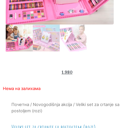
3.470
1.980
rsd
Нема на залихама
Почетна
/
Novogodišnja akcija
/ Veliki set za crtanje sa
postoljem (rozi)
Veliki set za crtanje sa postoljem (rozi)