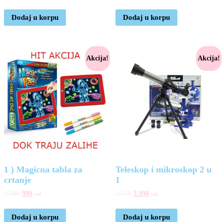
Dodaj u korpu
Dodaj u korpu
Akcija!
Akcija!
1 ) Magicna tabla za
Teleskop i mikroskop 2 u
crtanje
1
1.990
990
5.570
3.990
rsd
rsd
Dodaj u korpu
Dodaj u korpu