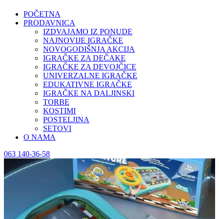
POČETNA
PRODAVNICA
IZDVAJAMO IZ PONUDE
NAJNOVIJE IGRAČKE
NOVOGODIŠNJA AKCIJA
IGRAČKE ZA DEČAKE
IGRAČKE ZA DEVOJČICE
UNIVERZALNE IGRAČKE
EDUKATIVNE IGRAČKE
IGRAČKE NA DALJINSKI
TORBE
KOSTIMI
POSTELJINA
SETOVI
O NAMA
063 140-36-58