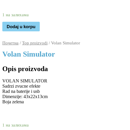
5.620
4.460
rsd
1 на залихама
Dodaj u korpu
Почетна
/
Top proizvodi
/ Volan Simulator
Volan Simulator
Opis proizvoda
VOLAN SIMULATOR
Sadrzi zvucne efekte
Rad na baterije i usb
Dimenzije: 43x22x13cm
Boja zelena
5.620
4.460
rsd
1 на залихама