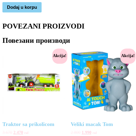
Dodaj u korpu
POVEZANI PROIZVODI
Повезани производи
Akcija!
Akcija!
Traktor sa prikolicom
Veliki macak Tom
3.670
2.470
2.800
1.990
rsd
rsd