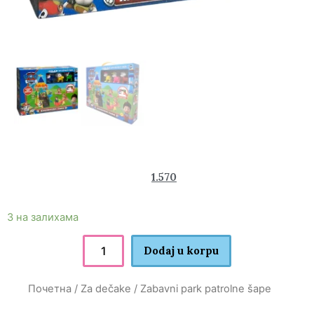
2.350
1.570
rsd
3 на залихама
Dodaj u korpu
Почетна
/
Za dečake
/ Zabavni park patrolne šape