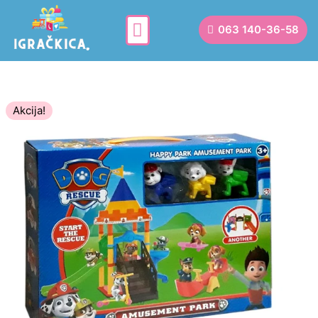
063 140-36-58
Akcija!