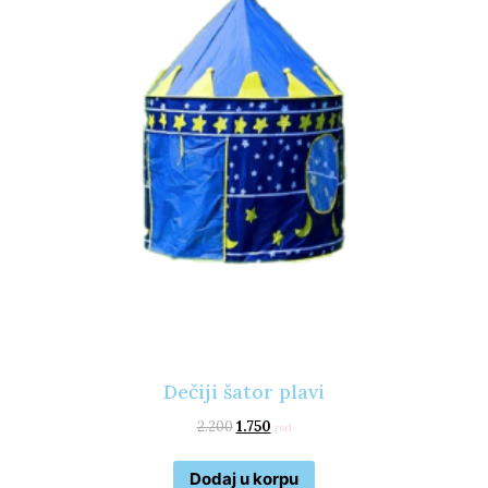
Dečiji šator plavi
2.200
1.750
rsd
Dodaj u korpu