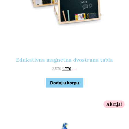
Edukativna magnetna dvostrana tabla
2.570
1.770
rsd
Dodaj u korpu
Akcija!