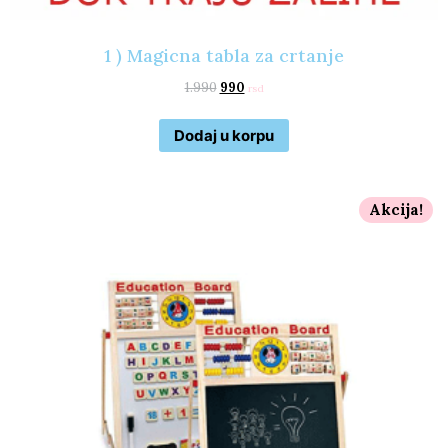
1 ) Magicna tabla za crtanje
1.990
990
rsd
Dodaj u korpu
Akcija!