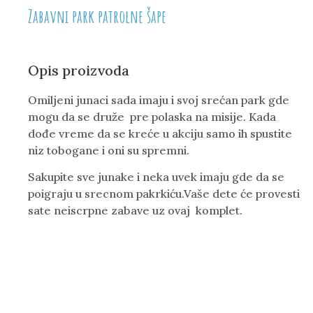
Zabavni park patrolne šape
Opis proizvoda
Omiljeni junaci sada imaju i svoj srećan park gde
mogu da se druže pre polaska na misije. Kada
dođe vreme da se kreće u akciju samo ih spustite
niz tobogane i oni su spremni.
Sakupite sve junake i neka uvek imaju gde da se
poigraju u srecnom pakrkiću.Vaše dete će provesti
sate neiscrpne zabave uz ovaj komplet.