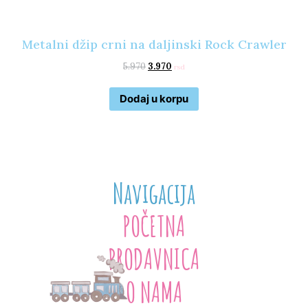
Metalni džip crni na daljinski Rock Crawler
5.970
3.970
rsd
Dodaj u korpu
Navigacija
POČETNA
PRODAVNICA
O NAMA