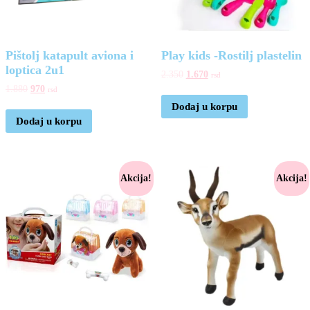
Pištolj katapult aviona i
Play kids -Rostilj plastelin
loptica 2u1
2.350
1.670
rsd
1.880
970
rsd
Dodaj u korpu
Dodaj u korpu
Akcija!
Akcija!