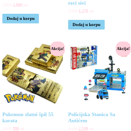
reci sivi
3.950
2.800
rsd
2.550
1.270
rsd
Dodaj u korpu
Dodaj u korpu
Akcija!
Akcija!
Pokemon zlatni špil 55
Policijska Stanica Sa
karata
Autićem
1.970
990
3.550
2.590
rsd
rsd