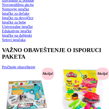
Izdvajamo iz ponude
Novogodišnja akcija
Najnovije igračke
Igračke za dečake
Igračke za devojčice
Igračke za bebe
Univerzalne igračke
Edukativne igračke
Igračke na daljinski
Setovi igračaka
VAŽNO OBAVEŠTENJE O ISPORUCI
PAKETA
Pročitajte obaveštenje
Akcija!
Akcija!