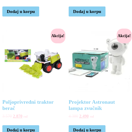
Dodaj u korpu
Dodaj u korpu
Akcija!
Akcija!
Poljoprivredni traktor
Projektor Astronaut
berač
lampa zvučnik
3.570
2.870
4.380
2.490
rsd
rsd
Dodaj u korpu
Dodaj u korpu