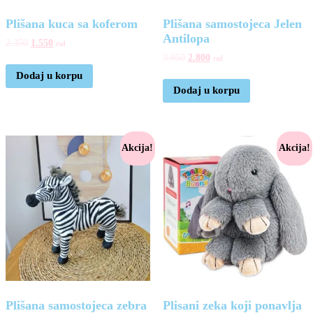
Plišana kuca sa koferom
Plišana samostojeca Jelen
Antilopa
2.350
1.550
rsd
3.950
2.800
rsd
Dodaj u korpu
Dodaj u korpu
Akcija!
Akcija!
Plišana samostojeca zebra
Plisani zeka koji ponavlja