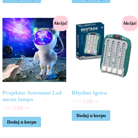
Akcija!
Akcija!
Projektor Astronaut Led
Rhythm Igrica
nocna lampa
2.550
1.190
rsd
4.380
2.490
rsd
Dodaj u korpu
Dodaj u korpu