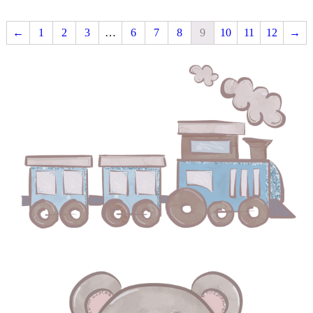
←
1
2
3
…
6
7
8
9
10
11
12
→