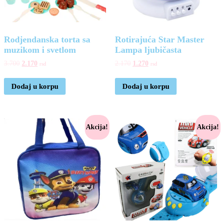
Rodjendanska torta sa
Rotirajuća Star Master
muzikom i svetlom
Lampa ljubičasta
3.700
2.170
2.170
1.270
rsd
rsd
Dodaj u korpu
Dodaj u korpu
Akcija!
Akcija!