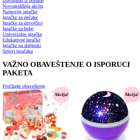
Izdvajamo iz ponude
Novogodišnja akcija
Najnovije igračke
Igračke za dečake
Igračke za devojčice
Igračke za bebe
Univerzalne igračke
Edukativne igračke
Igračke na daljinski
Setovi igračaka
VAŽNO OBAVEŠTENJE O ISPORUCI
PAKETA
Pročitajte obaveštenje
Akcija!
Akcija!