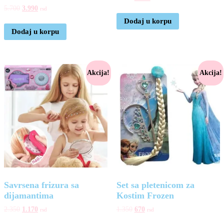
5.700
3.990
rsd
Dodaj u korpu
Dodaj u korpu
Akcija!
Akcija!
Savrsena frizura sa
Set sa pletenicom za
dijamantima
Kostim Frozen
2.350
1.170
1.350
670
rsd
rsd