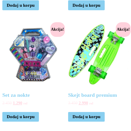
Dodaj u korpu
Dodaj u korpu
Akcija!
Akcija!
Set za nokte
Skejt board premium
2.450
1.290
3.450
2.990
rsd
rsd
Dodaj u korpu
Dodaj u korpu