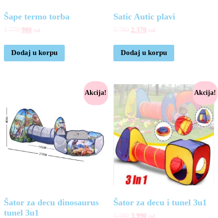
Šape termo torba
Satic Autic plavi
1.770
980
3.780
2.370
rsd
rsd
Dodaj u korpu
Dodaj u korpu
Akcija!
Akcija!
Šator za decu dinosaurus
Šator za decu i tunel 3u1
tunel 3u1
5.700
3.990
rsd