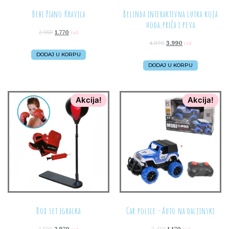
Bebi Piano Kravica
Belinda interaktivna lutka koja
hoda,priča i peva
2.950
1.770
rsd
4.890
3.990
rsd
DODAJ U KORPU
DODAJ U KORPU
Akcija!
Akcija!
Box set igracka
Car police -Auto na daljinski