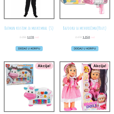
Batman kostim za maskembal (S)
Bazooka sa mehurićima(Roze)
2.250
1.170
2.170
1.250
rsd
rsd
DODAJ U KORPU
DODAJ U KORPU
Akcija!
Akcija!