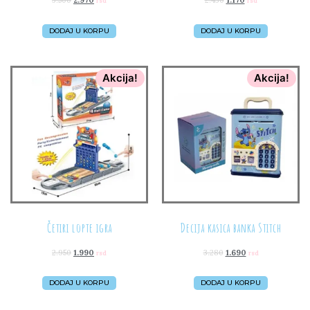
3.500
2.970
2.430
1.170
rsd
rsd
DODAJ U KORPU
DODAJ U KORPU
Akcija!
Akcija!
Četiri lopte igra
Decija kasica banka Stitch
2.950
1.990
3.280
1.690
rsd
rsd
DODAJ U KORPU
DODAJ U KORPU