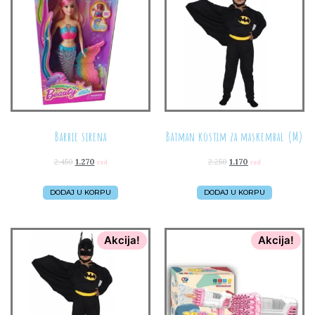
Barbie sirena
Batman kostim za maskembal (M)
2.450
1.270
2.250
1.170
rsd
rsd
DODAJ U KORPU
DODAJ U KORPU
Akcija!
Akcija!