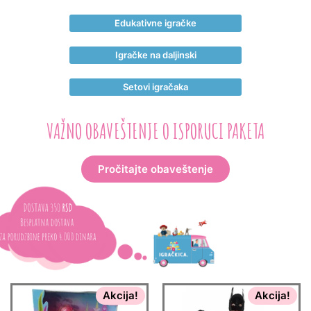
Edukativne igračke
Igračke na daljinski
Setovi igračaka
VAŽNO OBAVEŠTENJE O ISPORUCI PAKETA
Pročitajte obaveštenje
Akcija!
Akcija!