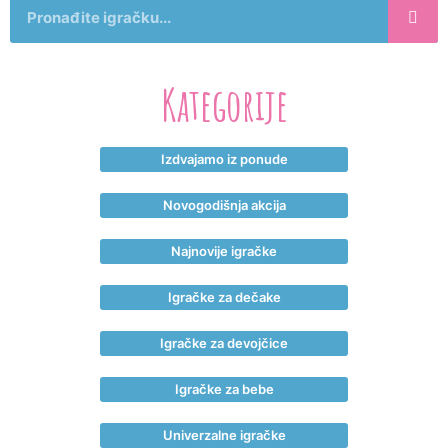
Kategorije
Izdvajamo iz ponude
Novogodišnja akcija
Najnovije igračke
Igračke za dečake
Igračke za devojčice
Igračke za bebe
Univerzalne igračke