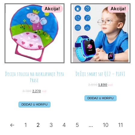
Akcija!
Akcija!
Decija stolica na rasklapanje Pepa
Dečiji smart sat Q12 – PLAVI
Prase
2.990
1.890
rsd
3.780
2.270
rsd
DODAJ U KORPU
DODAJ U KORPU
←
1
2
3
4
5
…
10
11