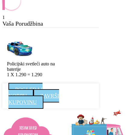
1
Vaša Porudžbina
Policijski svetleći auto na
baterije
1
X
1.290
=
1.290
POGLEDAJ
KORPU
ZAVRŠI
KUPOVINU