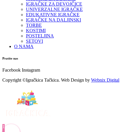
IGRAČKE ZA DEVOJČICE
UNIVERZALNE IGRAČKE
EDUKATIVNE IGRAČKE
IGRAČKE NA DALJINSKI
TORBE
KOSTIMI
POSTELJINA
SETOVI
O NAMA
Pratite nas
Facebook
Instagram
Copyright ©Igračkica Tačkica. Web Design by
Webnix Digital
1