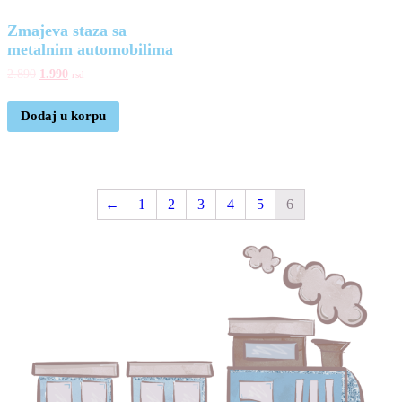
Zmajeva staza sa
metalnim automobilima
2.890
1.990
rsd
Dodaj u korpu
←
1
2
3
4
5
6