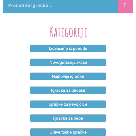
Kategorije
Izdvajamo iz ponude
Novogodišnja akcija
Najnovije igračke
Igračke za dečake
Igračke za devojčice
Igračke za bebe
Univerzalne igračke