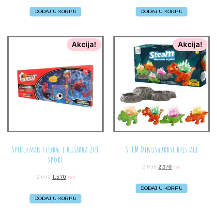
DODAJ U KORPU
DODAJ U KORPU
Akcija!
Akcija!
Spiderman Fudbal i košarka 2u1
STEM Dinosaurusi kristali
sport
2.890
2.170
rsd
2.690
1.570
rsd
DODAJ U KORPU
DODAJ U KORPU