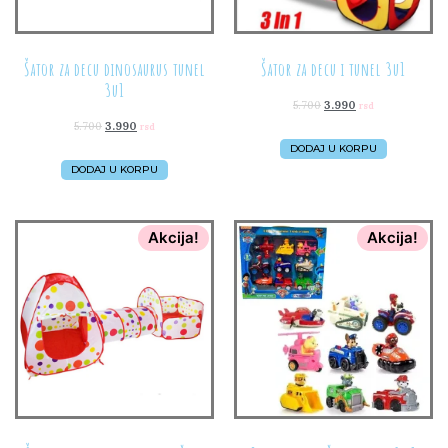
Šator za decu dinosaurus tunel
Šator za decu i tunel 3u1
3u1
5.700
3.990
rsd
5.700
3.990
rsd
DODAJ U KORPU
DODAJ U KORPU
Akcija!
Akcija!