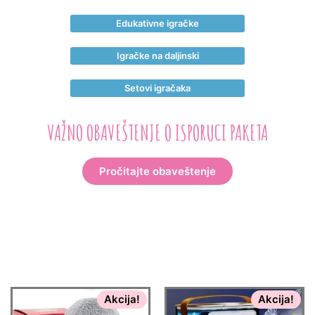
Edukativne igračke
Igračke na daljinski
Setovi igračaka
VAŽNO OBAVEŠTENJE O ISPORUCI PAKETA
Pročitajte obaveštenje
Akcija!
Akcija!