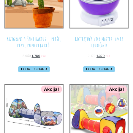
Razigrani plšani kaktus – pleše,
Rotirajuća Star Master Lampa
peva, ponavlja reči
ljubičasta
2.950
1.780
2.170
1.270
rsd
rsd
DODAJ U KORPU
DODAJ U KORPU
Akcija!
Akcija!