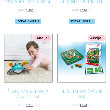
Šator za decu i tunel sa košom
Set patrolne šape junaci 9 u1
5.700
3.990
2.670
1.790
rsd
rsd
DODAJ U KORPU
DODAJ U KORPU
Akcija!
Akcija!
Šetajuća KRABA sa senzorom
Skoči zeka u rupu(Društvena
(Plavo/Zelena)
igra)
2.870
1.790
3.220
1.950
rsd
rsd