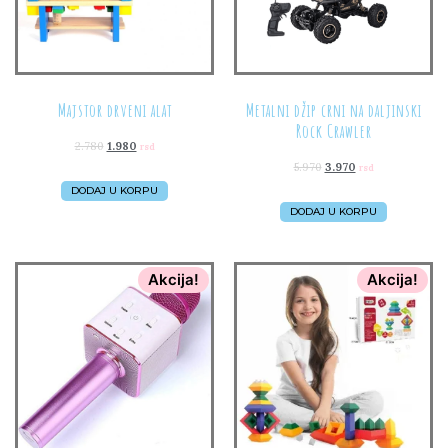
Majstor drveni alat
Metalni džip crni na daljinski
Rock Crawler
2.780
1.980
rsd
5.970
3.970
rsd
DODAJ U KORPU
DODAJ U KORPU
Akcija!
Akcija!