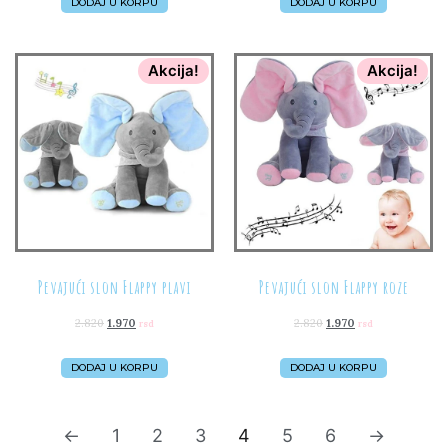
DODAJ U KORPU
DODAJ U KORPU
Akcija!
Akcija!
Pevajući slon Flappy plavi
Pevajući slon Flappy roze
2.820
1.970
2.820
1.970
rsd
rsd
DODAJ U KORPU
DODAJ U KORPU
←
1
2
3
4
5
6
→