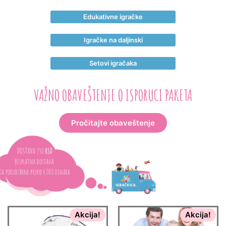
Edukativne igračke
Igračke na daljinski
Setovi igračaka
VAŽNO OBAVEŠTENJE O ISPORUCI PAKETA
Pročitajte obaveštenje
Akcija!
Akcija!