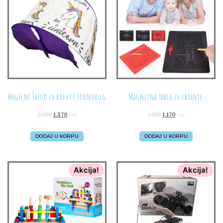
Magicni šator za krevet jednorog
Magnetna tabla za crtanje
2.230
1.370
1.950
1.170
rsd
rsd
DODAJ U KORPU
DODAJ U KORPU
Akcija!
Akcija!