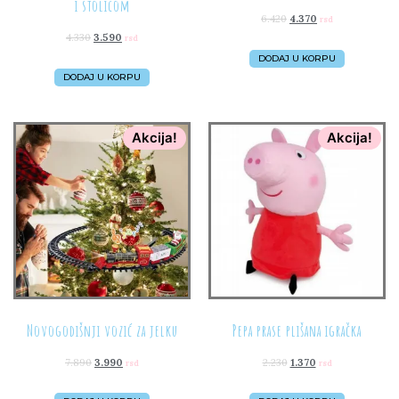
i stolicom
6.420
4.370
rsd
4.330
3.590
rsd
DODAJ U KORPU
DODAJ U KORPU
Akcija!
Akcija!
Novogodišnji vozić za jelku
Pepa prase plišana igračka
7.890
3.990
2.230
1.370
rsd
rsd