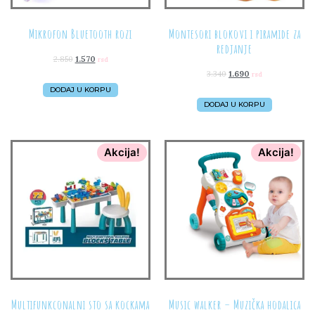
Mikrofon Bluetooth rozi
Montesori blokovi i piramide za
redjanje
2.850
1.570
rsd
3.340
1.690
rsd
DODAJ U KORPU
DODAJ U KORPU
Akcija!
Akcija!
Multifunkconalni sto sa kockama
Music walker – Muzička hodalica