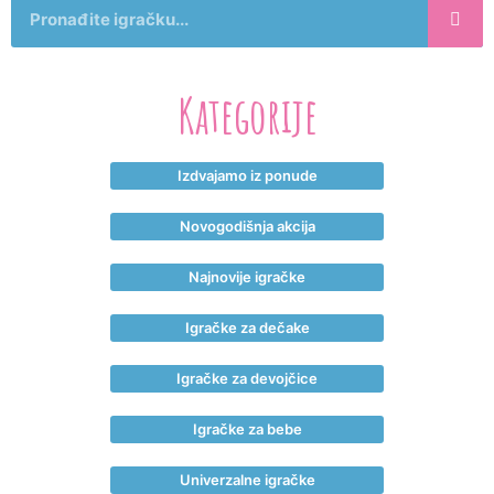
Kategorije
Izdvajamo iz ponude
Novogodišnja akcija
Najnovije igračke
Igračke za dečake
Igračke za devojčice
Igračke za bebe
Univerzalne igračke