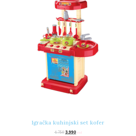
Igračka kuhinjski set kofer
4.750
3.990
rsd