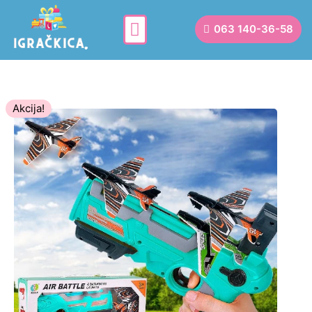
063 140-36-58
Akcija!