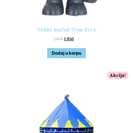
Veliki mačak Tom Srce
2.970
1.950
rsd
Dodaj u korpu
Akcija!