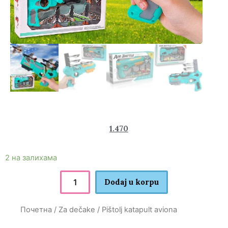
2.880
1.470
rsd
2 на залихама
Dodaj u korpu
Почетна
/
Za dečake
/ Pištolj katapult aviona