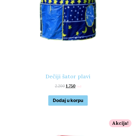
Dečiji šator plavi
2.200
1.750
rsd
Dodaj u korpu
Akcija!