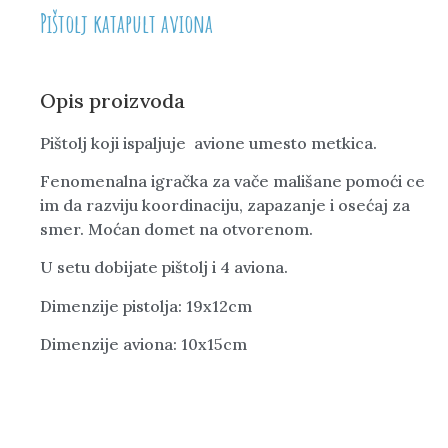
Pištolj katapult aviona
Opis proizvoda
Pištolj koji ispaljuje avione umesto metkica.
Fenomenalna igračka za vače mališane pomoći ce
im da razviju koordinaciju, zapazanje i osećaj za
smer. Moćan domet na otvorenom.
U setu dobijate pištolj i 4 aviona.
Dimenzije pistolja: 19x12cm
Dimenzije aviona: 10x15cm