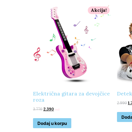
Akcija!
Električna gitara za devojčice
Detek
roza
2.990
1.
3.770
2.390
rsd
Doda
Dodaj u korpu