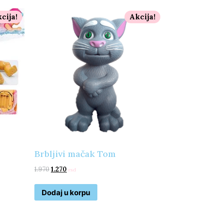
cija!
Akcija!
Brbljivi mačak Tom
1.970
1.270
rsd
Dodaj u korpu