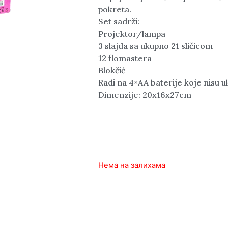
pokreta.
Set sadrži:
Projektor/lampa
3 slajda sa ukupno 21 sličicom
12 flomastera
Blokčić
Radi na 4×AA baterije koje nisu 
Dimenzije: 20x16x27cm
1.170
rsd
Нема на залихама