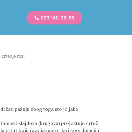
063 140-36-58
 crtanje rozi
držati pažnju zbog toga sto je jako
 lampe i slajdova (krugova) projektuje crtež
a crta i boji, razvija motoriku i koordinaciju