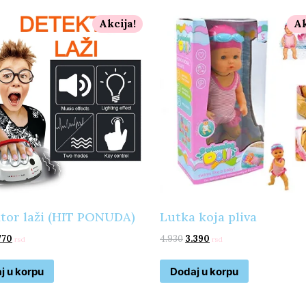
Akcija!
Ak
tor laži (HIT PONUDA)
Lutka koja pliva
770
4.930
3.390
rsd
rsd
j u korpu
Dodaj u korpu