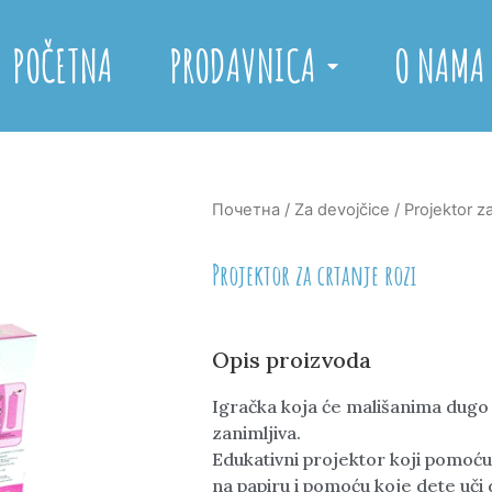
POČETNA
PRODAVNICA
O NAMA
Почетна
/
Za devojčice
/ Projektor za
Projektor za crtanje rozi
Opis proizvoda
Igračka koja će mališanima dugo 
zanimljiva.
Edukativni projektor koji pomoću
na papiru i pomoću koje dete uči d